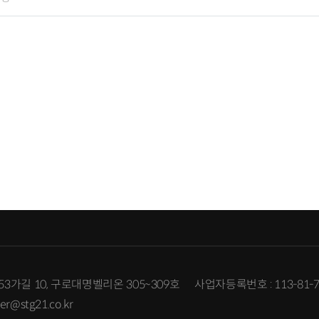
3가길 10, 구로대명벨리온 305~309호
사업자등록번호 : 113-81-7
er@stg21.co.kr